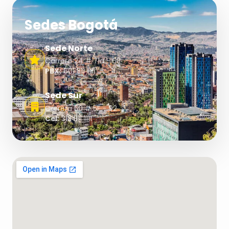
Sedes Bogotá
Sede Norte
Carrera 24 # 71a - 68
PBX:
601 811 1111
Sede Sur
Carrera 50 # 5F - 92
Cel:
313 811 1111