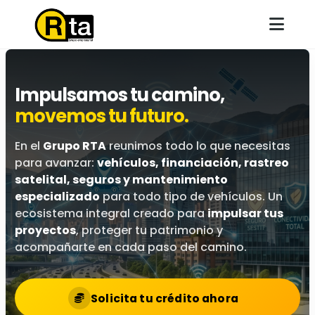
Inicio
Impulsamos tu camino,
Catálogo
movemos tu futuro.
Servicios
En el
Grupo RTA
reunimos todo lo que necesitas
para avanzar:
vehículos, financiación, rastreo
Contacto
satelital, seguros y mantenimiento
especializado
para todo tipo de vehículos. Un
Radio Taxi Autolagos
ecosistema integral creado para
impulsar tus
proyectos
, proteger tu patrimonio y
Trabaja con nosotros
acompañarte en cada paso del camino.
Solicita tu crédito ahora